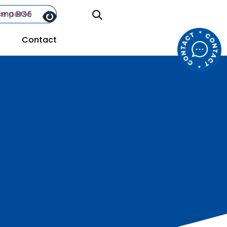
Search
ce perso
r ma BGE
for:
Contact