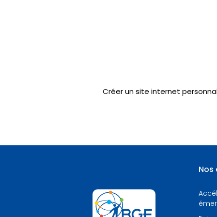
Créer un site internet personnal
Nos d
Accél
émer