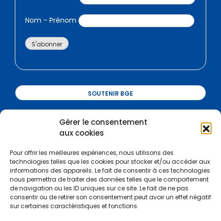
Nom - Prénom
SOUTENIR BGE
Gérer le consentement
Certifications :
aux cookies
Pour offrir les meilleures expériences, nous utilisons des
technologies telles que les cookies pour stocker et/ou accéder aux
informations des appareils. Le fait de consentir à ces technologies
nous permettra de traiter des données telles que le comportement
de navigation ou les ID uniques sur ce site. Le fait de ne pas
consentir ou de retirer son consentement peut avoir un effet négatif
sur certaines caractéristiques et fonctions.