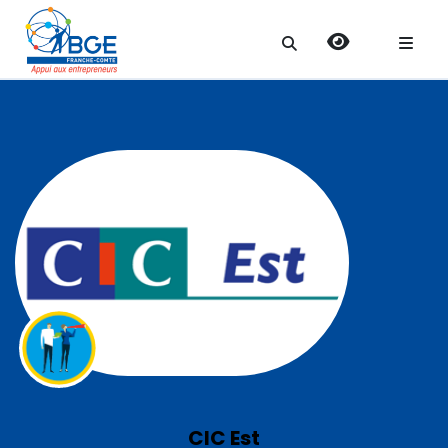
Search
for:
CIC Est