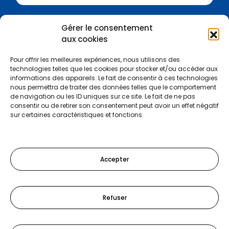
Gérer le consentement
Certifications :
aux cookies
Pour offrir les meilleures expériences, nous utilisons des
technologies telles que les cookies pour stocker et/ou accéder aux
informations des appareils. Le fait de consentir à ces technologies
nous permettra de traiter des données telles que le comportement
de navigation ou les ID uniques sur ce site. Le fait de ne pas
consentir ou de retirer son consentement peut avoir un effet négatif
sur certaines caractéristiques et fonctions.
Accepter
Refuser
Tel :
03 81 47 97 00
-
Mail :
info@bgefc.org