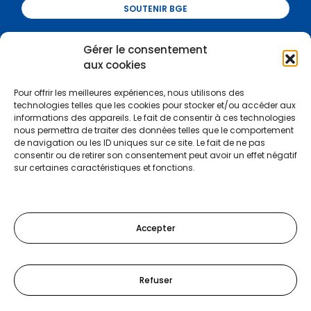
SOUTENIR BGE
Gérer le consentement
Certifications :
aux cookies
Pour offrir les meilleures expériences, nous utilisons des
technologies telles que les cookies pour stocker et/ou accéder aux
informations des appareils. Le fait de consentir à ces technologies
nous permettra de traiter des données telles que le comportement
de navigation ou les ID uniques sur ce site. Le fait de ne pas
consentir ou de retirer son consentement peut avoir un effet négatif
sur certaines caractéristiques et fonctions.
Accepter
Refuser
Tel :
03 81 47 97 00
-
Mail :
info@bgefc.org