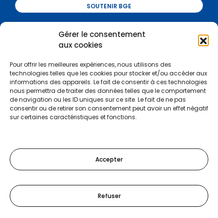
SOUTENIR BGE
Gérer le consentement
Certifications :
aux cookies
Pour offrir les meilleures expériences, nous utilisons des
technologies telles que les cookies pour stocker et/ou accéder aux
informations des appareils. Le fait de consentir à ces technologies
nous permettra de traiter des données telles que le comportement
de navigation ou les ID uniques sur ce site. Le fait de ne pas
consentir ou de retirer son consentement peut avoir un effet négatif
sur certaines caractéristiques et fonctions.
Accepter
Refuser
Tel :
03 81 47 97 00
-
Mail :
info@bgefc.org